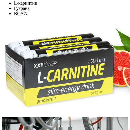
L-карнитин
Гуарана
BCAA